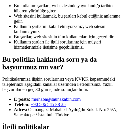
Bu kullanım şartları, web sitesinde yayınlandığı tarihten
itibaren yürürlüğe girer.
Web sitesini kullanmak, bu şartları kabul ettiğiniz anlamına
gelir.
Kullanım şartlarını kabul etmiyorsanız, web sitesini
kullanmayınız.
Bu şartlar, web sitesinin tüm kullanıcıları için geçerlidir.
Kullanım şartları ile ilgili sorularınız için müşteri
hizmetlerimizle iletişime geçebilirsiniz.
Bu politika hakkında soru ya da
başvurunuz mu var?
Politikalarımıza ilişkin sorularınızı veya KVKK kapsamındaki
taleplerinizi aşağıdaki kanallar üzerinden iletebilirsiniz. Yazılı
başvurular en geç 30 gün içinde sonuçlandırılır.
E-posta:
merhaba@saunakabin.com
Telefon:
+90 506 545 88 35
Adres:
Osmangazi Mahallesi Aydoğdu Sokak No: 25/A
,
Sancaktepe / İstanbul
,
Türkiye
İlgili politikalar