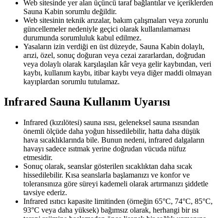
Web sitesinde yer alan üçüncü taraf bağlantılar ve içeriklerden
Sauna Kabin sorumlu değildir.
Web sitesinin teknik arızalar, bakım çalışmaları veya zorunlu
güncellemeler nedeniyle geçici olarak kullanılamaması
durumunda sorumluluk kabul edilmez.
Yasaların izin verdiği en üst düzeyde, Sauna Kabin dolaylı,
arızi, özel, sonuç doğuran veya cezai zararlardan, doğrudan
veya dolaylı olarak karşılaşılan kâr veya gelir kaybından, veri
kaybı, kullanım kaybı, itibar kaybı veya diğer maddi olmayan
kayıplardan sorumlu tutulamaz.
Infrared Sauna Kullanım Uyarısı
Infrared (kızılötesi) sauna ısısı, geleneksel sauna ısısından
önemli ölçüde daha yoğun hissedilebilir, hatta daha düşük
hava sıcaklıklarında bile. Bunun nedeni, infrared dalgaların
havayı sadece ısıtmak yerine doğrudan vücuda nüfuz
etmesidir.
Sonuç olarak, seanslar gösterilen sıcaklıktan daha sıcak
hissedilebilir. Kısa seanslarla başlamanızı ve konfor ve
toleransınıza göre süreyi kademeli olarak artırmanızı şiddetle
tavsiye ederiz.
Infrared ısıtıcı kapasite limitinden (örneğin 65°C, 74°C, 85°C,
93°C veya daha yüksek) bağımsız olarak, herhangi bir ısı