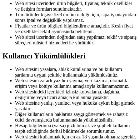
Web sitesi üzerinden ürün bilgileri, fiyatlar, teknik özellikler
ve iletişim formları sunulmaktadır.
Tüm ürünler kişiye özel üretim olduğu için, sipariş onayından
sonra iptal ve değişiklik yapılamaz.
Fiyatlar ve ürün bilgileri bilgilendirme amaçlıdır. Kesin fiyat
ve özellikler teklif aşamasında belirlenir.
Web sitesi üzerinden doğrudan satış yapılmaz; teklif ve sipariş
süreçleri müşteri hizmetleri ile yürütülür.
Kullanıcı Yükümlülükleri
Web sitesini yasalara, ahlak kurallarına ve bu kullanım
şartlarına uygun şekilde kullanmakla yükümlüsünüz.
Web sitesini zararlı yazılım yayma, veri kazıma, otomatik
erişim veya kötüye kullanma amaçlarıyla kullanamazsınız.
Web sitesindeki içerikleri izinsiz kopyalama, dağıtma,
değiştirme veya ticari amaçla kullanma yasaktır.
Web sitesine yanlış, yanıltıcı veya hukuka aykırı bilgi girmek
yasaktır.
Diğer kullanıcıların haklarına saygı göstermek ve rahatsız
edici davranışlarda bulunmamakla yükümlüsünüz.
Hesap bilgilerinizi (varsa) gizli tutmak ve şüpheli kullanım
tespit edildiğinde derhal bildirmekle sorumlusunuz.
Web sitesini kullanmak için en az 18 yaşında olmanız gerekir.