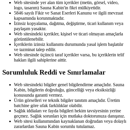
Web sitesinde yer alan tüm içerikler (metin, görsel, video,
logo, tasarım) Sauna Kabin'in fikri mülkiyetidir.
5846 sayılı Fikir ve Sanat Eserleri Kanunu ve ilgili mevzuat
kapsamında korunmaktadır.
İzinsiz kopyalama, dağıtma, değiştirme, ticari kullanım veya
paylaşım yasaktır.
Web sitesindeki içerikler, kişisel ve ticari olmayan amaçlarla
görüntülenebilir.
İçeriklerin izinsiz kullanımı durumunda yasal işlem başlatılır
ve tazminat talep edilir.
Web sitesinde üçüncü taraf içerikler varsa, bu içeriklerin telif
hakları ilgili sahiplerine aittir.
Sorumluluk Reddi ve Sınırlamalar
Web sitesindeki bilgiler genel bilgilendirme amaçlıdır. Sauna
Kabin, bilgilerin doğruluğu, güncelliği veya eksiksizliği
konusunda garanti vermez.
Ürün görselleri ve teknik bilgiler tanıtım amaçlıdır. Üretim
batchine göre ufak farklılıklar olabilir.
Sağlık iddiaları ve fayda bilgileri hekim tavsiyesinin yerine
geçmez. Sağlık sorunları için mutlaka doktorunuza danışınız.
Web sitesi kullanımından kaynaklanan doğrudan veya dolaylı
zararlardan Sauna Kabin sorumlu tutulamaz.