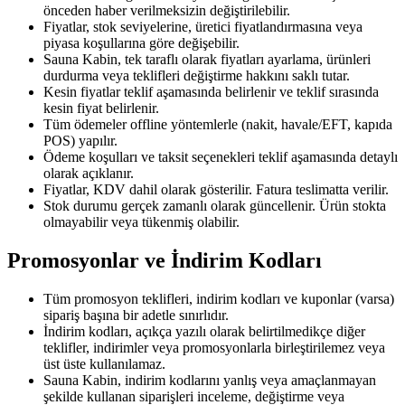
önceden haber verilmeksizin değiştirilebilir.
Fiyatlar, stok seviyelerine, üretici fiyatlandırmasına veya
piyasa koşullarına göre değişebilir.
Sauna Kabin, tek taraflı olarak fiyatları ayarlama, ürünleri
durdurma veya teklifleri değiştirme hakkını saklı tutar.
Kesin fiyatlar teklif aşamasında belirlenir ve teklif sırasında
kesin fiyat belirlenir.
Tüm ödemeler offline yöntemlerle (nakit, havale/EFT, kapıda
POS) yapılır.
Ödeme koşulları ve taksit seçenekleri teklif aşamasında detaylı
olarak açıklanır.
Fiyatlar, KDV dahil olarak gösterilir. Fatura teslimatta verilir.
Stok durumu gerçek zamanlı olarak güncellenir. Ürün stokta
olmayabilir veya tükenmiş olabilir.
Promosyonlar ve İndirim Kodları
Tüm promosyon teklifleri, indirim kodları ve kuponlar (varsa)
sipariş başına bir adetle sınırlıdır.
İndirim kodları, açıkça yazılı olarak belirtilmedikçe diğer
teklifler, indirimler veya promosyonlarla birleştirilemez veya
üst üste kullanılamaz.
Sauna Kabin, indirim kodlarını yanlış veya amaçlanmayan
şekilde kullanan siparişleri inceleme, değiştirme veya