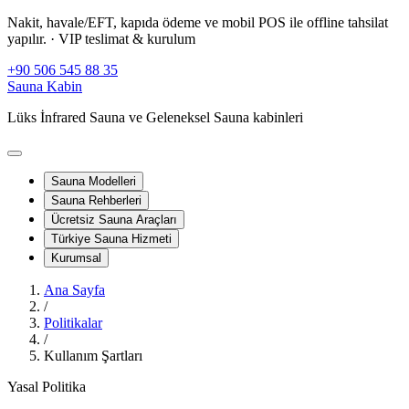
Nakit, havale/EFT, kapıda ödeme ve mobil POS ile offline tahsilat
yapılır.
· VIP teslimat & kurulum
+90 506 545 88 35
Sauna Kabin
Lüks İnfrared Sauna ve Geleneksel Sauna kabinleri
Sauna Modelleri
Sauna Rehberleri
Ücretsiz Sauna Araçları
Türkiye Sauna Hizmeti
Kurumsal
Ana Sayfa
/
Politikalar
/
Kullanım Şartları
Yasal Politika