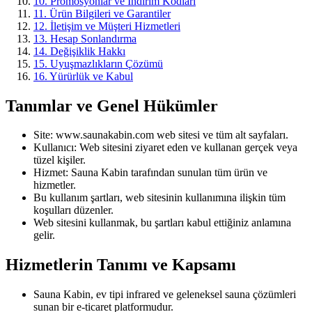
10
.
Promosyonlar ve İndirim Kodları
11
.
Ürün Bilgileri ve Garantiler
12
.
İletişim ve Müşteri Hizmetleri
13
.
Hesap Sonlandırma
14
.
Değişiklik Hakkı
15
.
Uyuşmazlıkların Çözümü
16
.
Yürürlük ve Kabul
Tanımlar ve Genel Hükümler
Site: www.saunakabin.com web sitesi ve tüm alt sayfaları.
Kullanıcı: Web sitesini ziyaret eden ve kullanan gerçek veya
tüzel kişiler.
Hizmet: Sauna Kabin tarafından sunulan tüm ürün ve
hizmetler.
Bu kullanım şartları, web sitesinin kullanımına ilişkin tüm
koşulları düzenler.
Web sitesini kullanmak, bu şartları kabul ettiğiniz anlamına
gelir.
Hizmetlerin Tanımı ve Kapsamı
Sauna Kabin, ev tipi infrared ve geleneksel sauna çözümleri
sunan bir e-ticaret platformudur.