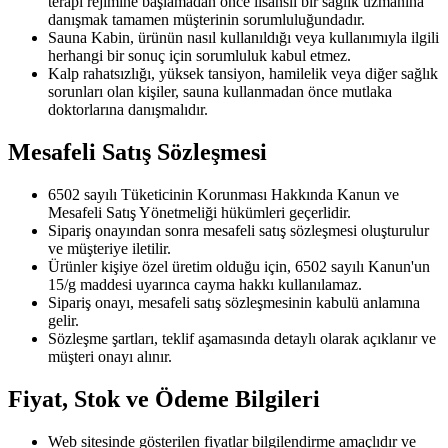
terapi rejimine başlamadan önce lisanslı bir sağlık uzmanına
danışmak tamamen müşterinin sorumluluğundadır.
Sauna Kabin, ürünün nasıl kullanıldığı veya kullanımıyla ilgili
herhangi bir sonuç için sorumluluk kabul etmez.
Kalp rahatsızlığı, yüksek tansiyon, hamilelik veya diğer sağlık
sorunları olan kişiler, sauna kullanmadan önce mutlaka
doktorlarına danışmalıdır.
Mesafeli Satış Sözleşmesi
6502 sayılı Tüketicinin Korunması Hakkında Kanun ve
Mesafeli Satış Yönetmeliği hükümleri geçerlidir.
Sipariş onayından sonra mesafeli satış sözleşmesi oluşturulur
ve müşteriye iletilir.
Ürünler kişiye özel üretim olduğu için, 6502 sayılı Kanun'un
15/g maddesi uyarınca cayma hakkı kullanılamaz.
Sipariş onayı, mesafeli satış sözleşmesinin kabulü anlamına
gelir.
Sözleşme şartları, teklif aşamasında detaylı olarak açıklanır ve
müşteri onayı alınır.
Fiyat, Stok ve Ödeme Bilgileri
Web sitesinde gösterilen fiyatlar bilgilendirme amaçlıdır ve