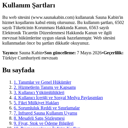
Kullanım Şartları
Bu web sitesini (www.saunakabin.com) kullanarak Sauna Kabin'in
hizmet koşullarını kabul etmiş olursunuz. Bu kullanım şartları, 6502
sayılı Tüketicinin Korunması Hakkında Kanun, 6563 sayılı
Elektronik Ticaretin Düzenlenmesi Hakkında Kanun ve ilgili
mevzuat hükümlerine uygun olarak hazırlanmıştır. Web sitesini
kullanmadan önce bu şartları dikkatle okuyunuz.
Yayıncı:
Sauna Kabin
•
Son güncelleme:
7 Mayıs 2026
•
Geçerlilik:
Türkiye Cumhuriyeti mevzuatı
Bu sayfada
1
.
Tanımlar ve Genel Hükümler
2
.
Hizmetlerin Tanımı ve Kapsamı
3
.
Kullanıcı Yükümlülükleri
4
.
Kullanıcı İçeriği ve Sosyal Medya Paylaşımları
5
.
Fikri Mülkiyet Hakları
6
.
Sorumluluk Reddi ve Sınırlamalar
7
.
Infrared Sauna Kullanım Uyarısı
8
.
Mesafeli Satış Sözleşmesi
9
.
Fiyat, Stok ve Ödeme Bilgileri