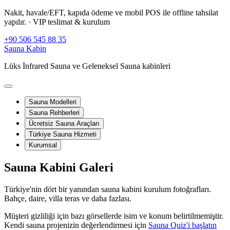
Nakit, havale/EFT, kapıda ödeme ve mobil POS ile offline tahsilat
yapılır.
· VIP teslimat & kurulum
+90 506 545 88 35
Sauna Kabin
Lüks İnfrared Sauna ve Geleneksel Sauna kabinleri
Sauna Modelleri
Sauna Rehberleri
Ücretsiz Sauna Araçları
Türkiye Sauna Hizmeti
Kurumsal
Sauna Kabini Galeri
Türkiye'nin dört bir yanından sauna kabini kurulum fotoğrafları.
Bahçe, daire, villa teras ve daha fazlası.
Müşteri gizliliği için bazı görsellerde isim ve konum belirtilmemiştir.
Kendi sauna projenizin değerlendirmesi için
Sauna Quiz'i başlatın