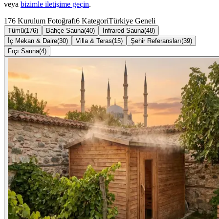
veya
bizimle iletişime geçin
.
176
Kurulum Fotoğrafı
6 Kategori
Türkiye Geneli
Tümü
(
176
)
Bahçe Sauna
(
40
)
İnfrared Sauna
(
48
)
İç Mekan & Daire
(
30
)
Villa & Teras
(
15
)
Şehir Referansları
(
39
)
Fıçı Sauna
(
4
)