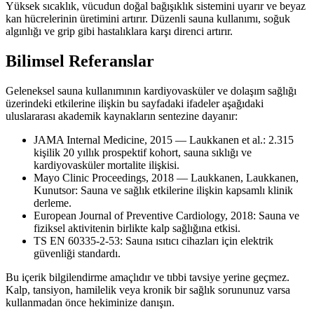
Yüksek sıcaklık, vücudun doğal bağışıklık sistemini uyarır ve beyaz
kan hücrelerinin üretimini artırır. Düzenli sauna kullanımı, soğuk
algınlığı ve grip gibi hastalıklara karşı direnci artırır.
Bilimsel Referanslar
Geleneksel sauna kullanımının kardiyovasküler ve dolaşım sağlığı
üzerindeki etkilerine ilişkin bu sayfadaki ifadeler aşağıdaki
uluslararası akademik kaynakların sentezine dayanır:
JAMA Internal Medicine, 2015 — Laukkanen et al.: 2.315
kişilik 20 yıllık prospektif kohort, sauna sıklığı ve
kardiyovasküler mortalite ilişkisi.
Mayo Clinic Proceedings, 2018 — Laukkanen, Laukkanen,
Kunutsor: Sauna ve sağlık etkilerine ilişkin kapsamlı klinik
derleme.
European Journal of Preventive Cardiology, 2018: Sauna ve
fiziksel aktivitenin birlikte kalp sağlığına etkisi.
TS EN 60335-2-53: Sauna ısıtıcı cihazları için elektrik
güvenliği standardı.
Bu içerik bilgilendirme amaçlıdır ve tıbbi tavsiye yerine geçmez.
Kalp, tansiyon, hamilelik veya kronik bir sağlık sorununuz varsa
kullanmadan önce hekiminize danışın.