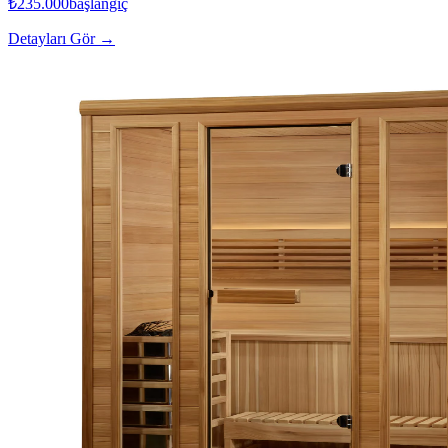
₺235.000
başlangıç
Detayları Gör →