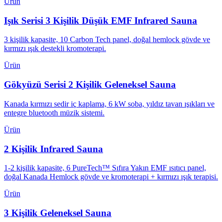
Ürün
Işık Serisi 3 Kişilik Düşük EMF Infrared Sauna
3 kişilik kapasite, 10 Carbon Tech panel, doğal hemlock gövde ve
kırmızı ışık destekli kromoterapi.
Ürün
Gökyüzü Serisi 2 Kişilik Geleneksel Sauna
Kanada kırmızı sedir iç kaplama, 6 kW soba, yıldız tavan ışıkları ve
entegre bluetooth müzik sistemi.
Ürün
2 Kişilik Infrared Sauna
1-2 kişilik kapasite, 6 PureTech™ Sıfıra Yakın EMF ısıtıcı panel,
doğal Kanada Hemlock gövde ve kromoterapi + kırmızı ışık terapisi.
Ürün
3 Kişilik Geleneksel Sauna