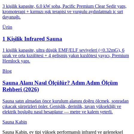
3 kişilik kapasite, 6.0 kW soba, Pacific Premium Clear Sedir yapı,
kromoterapi + kırmızı ışık terapisi ve vurgulu aydınlatmalı iç sırt
dayanağı.
Ürün
1 Kişilik Infrared Sauna
1 kişilik kapasite, ultra düşük EMF/ELF seviyeleri (<0.32mG), 6
uzak ve orta kızılötesi + 4 gelişmiş yakın kızılötesi yayıcı, Premium
Hemlock yapı.
Blog
Sauna Alanı Nasıl Ölçülür? Adım Adım Ölçüm
Rehberi (2026)
Sauna satın almadan önce kurulum alanını doğru ölçmek, sonradan
çıkacak sürprizleri önler. Genişlik, derinlik, tavan yüksekliği ve
elektrik boşluğu nasıl hesaplanır — metre ve kalem yeterli.
Sauna Kabin
Sauna Kabin, ev tipi yüksek performanslı infrared ve geleneksel