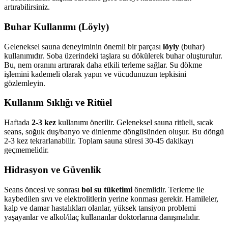
artırabilirsiniz.
Buhar Kullanımı (Löyly)
Geleneksel sauna deneyiminin önemli bir parçası
löyly
(buhar)
kullanımıdır. Soba üzerindeki taşlara su dökülerek buhar oluşturulur.
Bu, nem oranını artırarak daha etkili terleme sağlar. Su dökme
işlemini kademeli olarak yapın ve vücudunuzun tepkisini
gözlemleyin.
Kullanım Sıklığı ve Ritüel
Haftada
2-3 kez
kullanımı önerilir. Geleneksel sauna ritüeli, sıcak
seans, soğuk duş/banyo ve dinlenme döngüsünden oluşur. Bu döngü
2-3 kez tekrarlanabilir. Toplam sauna süresi 30-45 dakikayı
geçmemelidir.
Hidrasyon ve Güvenlik
Seans öncesi ve sonrası
bol su tüketimi
önemlidir. Terleme ile
kaybedilen sıvı ve elektrolitlerin yerine konması gerekir. Hamileler,
kalp ve damar hastalıkları olanlar, yüksek tansiyon problemi
yaşayanlar ve alkol/ilaç kullananlar doktorlarına danışmalıdır.