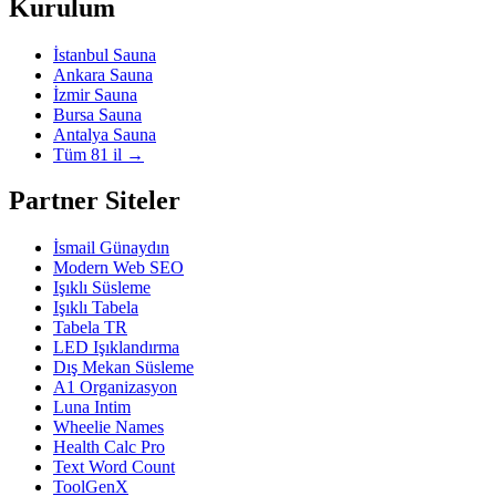
Kurulum
İstanbul Sauna
Ankara Sauna
İzmir Sauna
Bursa Sauna
Antalya Sauna
Tüm 81 il →
Partner Siteler
İsmail Günaydın
Modern Web SEO
Işıklı Süsleme
Işıklı Tabela
Tabela TR
LED Işıklandırma
Dış Mekan Süsleme
A1 Organizasyon
Luna Intim
Wheelie Names
Health Calc Pro
Text Word Count
ToolGenX