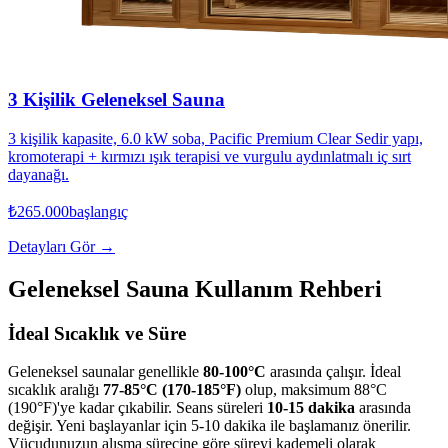
3 Kişilik Geleneksel Sauna
3 kişilik kapasite, 6.0 kW soba, Pacific Premium Clear Sedir yapı,
kromoterapi + kırmızı ışık terapisi ve vurgulu aydınlatmalı iç sırt
dayanağı.
₺265.000
başlangıç
Detayları Gör →
Geleneksel Sauna Kullanım Rehberi
İdeal Sıcaklık ve Süre
Geleneksel saunalar genellikle
80-100°C
arasında çalışır. İdeal
sıcaklık aralığı
77-85°C (170-185°F)
olup, maksimum 88°C
(190°F)'ye kadar çıkabilir. Seans süreleri
10-15 dakika
arasında
değişir. Yeni başlayanlar için 5-10 dakika ile başlamanız önerilir.
Vücudunuzun alışma sürecine göre süreyi kademeli olarak