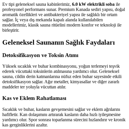
Ev tipi geleneksel sauna kabinlerimiz,
6.0 kW elektrikli soba
ile
profesyonel performans sunar. Premium Kanada sediri yapısı, doğal
aromatik özellikleri ve antibakteriyel yapısı ile sağlıklı bir ortam
sağlar. İç veya dış mekanda kapalı alanda kullanılabilen
modellerimiz, klasik sauna ritüelini modern konfor ve teknoloji ile
birleştirir.
Geleneksel Saunanın Sağlık Faydaları
Detoksifikasyon ve Toksin Atımı
Yüksek sıcaklık ve buhar kombinasyonu, yoğun terlemeyi teşvik
ederek vücuttaki toksinlerin atılmasına yardımcı olur. Geleneksel
sauna, cildin derin katmanlarına nüfuz eden buhar sayesinde etkili
detoksifikasyon sağlar. Ağır metaller, kimyasallar ve diğer zararlı
maddeler ter yoluyla vücuttan atılır.
Kas ve Eklem Rahatlaması
Sıcaklık ve buhar, kasların gevşemesini sağlar ve eklem ağrılarını
hafifletir. Kan dolaşımını artırarak kasların daha hızlı iyileşmesine
yardımcı olur. Spor sonrası toparlanma sürecini hızlandırır ve kronik
kas gerginliklerini azaltır.