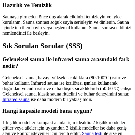
Hazırlık ve Temizlik
Saunaya girmeden önce duş alarak cildinizi temizleyin ve iyice
kurulanın. Sauna sonrası soğuk suyla serinleyin ve dinlenin. Sauna
içinde tercihen havlu veya peştemal kullanın. Sauna sonrası cildinizi
nemlendirici ile besleyin.
Sık Sorulan Sorular (SSS)
Geleneksel sauna ile infrared sauna arasındaki fark
nedir?
Geleneksel sauna, havayı yüksek sıcaklıklara (80-100°C) ısıtır ve
buhar kullanır. Infrared sauna ise kızılötesi ışınları kullanarak
doğrudan vücudu ısıtır ve daha düşük sıcaklıklarda (50-60°C) çalışır.
Geleneksel sauna, klasik sauna ritüelini ve buhar deneyimini sunar.
Infrared sauna
ise daha modern bir yaklaşımdır.
Hangi kapasite modeli bana uygun?
1 kişilik modeller kompakt alanlar için idealdir. 2 kişilik modeller
çiftler veya aileler için uygundur. 3 kişilik modeller ise daha geniş
alan ve konfor isteyenler için tercih edilir.
Sauna testi
ile size en