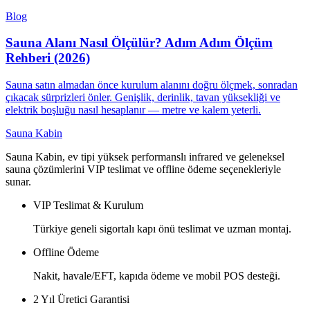
Blog
Sauna Alanı Nasıl Ölçülür? Adım Adım Ölçüm
Rehberi (2026)
Sauna satın almadan önce kurulum alanını doğru ölçmek, sonradan
çıkacak sürprizleri önler. Genişlik, derinlik, tavan yüksekliği ve
elektrik boşluğu nasıl hesaplanır — metre ve kalem yeterli.
Sauna Kabin
Sauna Kabin, ev tipi yüksek performanslı infrared ve geleneksel
sauna çözümlerini VIP teslimat ve offline ödeme seçenekleriyle
sunar.
VIP Teslimat & Kurulum
Türkiye geneli sigortalı kapı önü teslimat ve uzman montaj.
Offline Ödeme
Nakit, havale/EFT, kapıda ödeme ve mobil POS desteği.
2 Yıl Üretici Garantisi