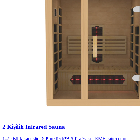
2 Kişilik Infrared Sauna
1-2 kişilik kapasite, 6 PureTech™ Sıfıra Yakın EMF ısıtıcı panel,