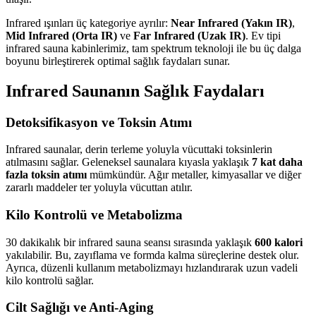
Infrared ışınları üç kategoriye ayrılır:
Near Infrared (Yakın IR)
,
Mid Infrared (Orta IR)
ve
Far Infrared (Uzak IR)
. Ev tipi
infrared sauna kabinlerimiz, tam spektrum teknoloji ile bu üç dalga
boyunu birleştirerek optimal sağlık faydaları sunar.
Infrared Saunanın Sağlık Faydaları
Detoksifikasyon ve Toksin Atımı
Infrared saunalar, derin terleme yoluyla vücuttaki toksinlerin
atılmasını sağlar. Geleneksel saunalara kıyasla yaklaşık
7 kat daha
fazla toksin atımı
mümkündür. Ağır metaller, kimyasallar ve diğer
zararlı maddeler ter yoluyla vücuttan atılır.
Kilo Kontrolü ve Metabolizma
30 dakikalık bir infrared sauna seansı sırasında yaklaşık
600 kalori
yakılabilir. Bu, zayıflama ve formda kalma süreçlerine destek olur.
Ayrıca, düzenli kullanım metabolizmayı hızlandırarak uzun vadeli
kilo kontrolü sağlar.
Cilt Sağlığı ve Anti-Aging