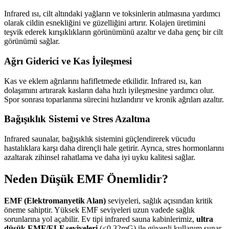
Infrared ısı, cilt altındaki yağların ve toksinlerin atılmasına yardımcı
olarak cildin esnekliğini ve güzelliğini artırır. Kolajen üretimini
teşvik ederek kırışıklıkların görünümünü azaltır ve daha genç bir cilt
görünümü sağlar.
Ağrı Giderici ve Kas İyileşmesi
Kas ve eklem ağrılarını hafifletmede etkilidir. Infrared ısı, kan
dolaşımını artırarak kasların daha hızlı iyileşmesine yardımcı olur.
Spor sonrası toparlanma sürecini hızlandırır ve kronik ağrıları azaltır.
Bağışıklık Sistemi ve Stres Azaltma
Infrared saunalar, bağışıklık sistemini güçlendirerek vücudu
hastalıklara karşı daha dirençli hale getirir. Ayrıca, stres hormonlarını
azaltarak zihinsel rahatlama ve daha iyi uyku kalitesi sağlar.
Neden Düşük EMF Önemlidir?
EMF (Elektromanyetik Alan)
seviyeleri, sağlık açısından kritik
öneme sahiptir. Yüksek EMF seviyeleri uzun vadede sağlık
sorunlarına yol açabilir. Ev tipi infrared sauna kabinlerimiz,
ultra
düşük EMF/ELF seviyeleri
(<0.32mG) ile güvenli kullanım sunar.