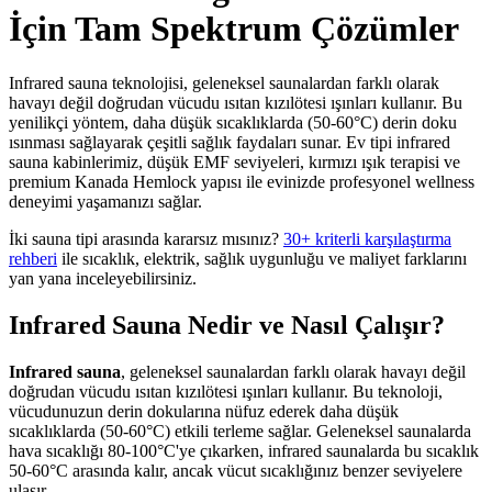
İçin Tam Spektrum Çözümler
Infrared sauna teknolojisi, geleneksel saunalardan farklı olarak
havayı değil doğrudan vücudu ısıtan kızılötesi ışınları kullanır. Bu
yenilikçi yöntem, daha düşük sıcaklıklarda (50-60°C) derin doku
ısınması sağlayarak çeşitli sağlık faydaları sunar. Ev tipi infrared
sauna kabinlerimiz, düşük EMF seviyeleri, kırmızı ışık terapisi ve
premium Kanada Hemlock yapısı ile evinizde profesyonel wellness
deneyimi yaşamanızı sağlar.
İki sauna tipi arasında kararsız mısınız?
30+ kriterli karşılaştırma
rehberi
ile sıcaklık, elektrik, sağlık uygunluğu ve maliyet farklarını
yan yana inceleyebilirsiniz.
Infrared Sauna Nedir ve Nasıl Çalışır?
Infrared sauna
, geleneksel saunalardan farklı olarak havayı değil
doğrudan vücudu ısıtan kızılötesi ışınları kullanır. Bu teknoloji,
vücudunuzun derin dokularına nüfuz ederek daha düşük
sıcaklıklarda (50-60°C) etkili terleme sağlar. Geleneksel saunalarda
hava sıcaklığı 80-100°C'ye çıkarken, infrared saunalarda bu sıcaklık
50-60°C arasında kalır, ancak vücut sıcaklığınız benzer seviyelere
ulaşır.