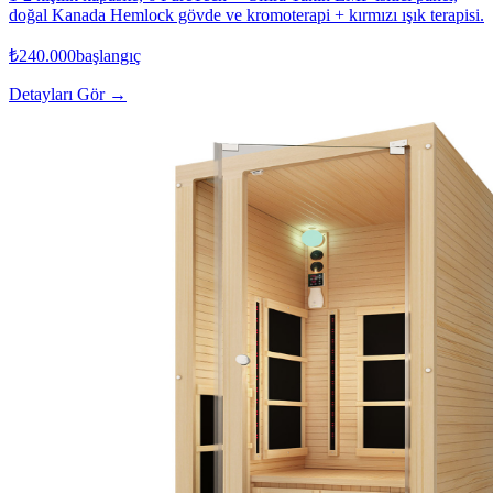
doğal Kanada Hemlock gövde ve kromoterapi + kırmızı ışık terapisi.
₺240.000
başlangıç
Detayları Gör →