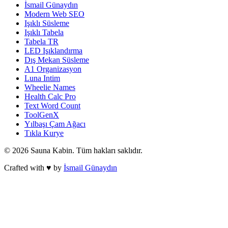
İsmail Günaydın
Modern Web SEO
Işıklı Süsleme
Işıklı Tabela
Tabela TR
LED Işıklandırma
Dış Mekan Süsleme
A1 Organizasyon
Luna Intim
Wheelie Names
Health Calc Pro
Text Word Count
ToolGenX
Yılbaşı Çam Ağacı
Tıkla Kurye
©
2026
Sauna Kabin
. Tüm hakları saklıdır.
Crafted with ♥ by
İsmail Günaydın