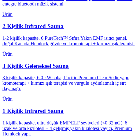
entegre bluetooth müzik sistemi.
Ürün
2 Kişilik Infrared Sauna
1-2 kişilik kapasite, 6 PureTech™ Sıfıra Yakın EMF ısıtıcı panel,
doğal Kanada Hemlock gövde ve kromoterapi + kırmızı ışık terapisi.
Ürün
3 Kişilik Geleneksel Sauna
3 kişilik kapasite, 6.0 kW soba, Pacific Premium Clear Sedir yapı,
kromoterapi + kırmızı ışık terapisi ve vurgulu aydınlatmalı iç sırt
dayanağı.
Ürün
1 Kişilik Infrared Sauna
1 kişilik kapasite, ultra düşük EMF/ELF seviyeleri (<0.32mG), 6
uzak ve orta kızılötesi + 4 gelişmiş yakın kızılötesi yayıcı, Premium
Hemlock yapı.