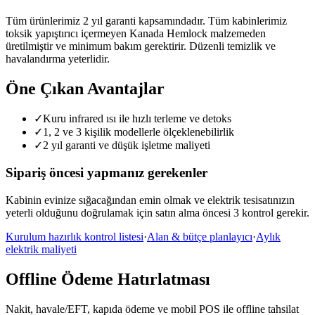
Tüm ürünlerimiz 2 yıl garanti kapsamındadır. Tüm kabinlerimiz
toksik yapıştırıcı içermeyen Kanada Hemlock malzemeden
üretilmiştir ve minimum bakım gerektirir. Düzenli temizlik ve
havalandırma yeterlidir.
Öne Çıkan Avantajlar
✓
Kuru infrared ısı ile hızlı terleme ve detoks
✓
1, 2 ve 3 kişilik modellerle ölçeklenebilirlik
✓
2 yıl garanti ve düşük işletme maliyeti
Sipariş öncesi yapmanız gerekenler
Kabinin evinize sığacağından emin olmak ve elektrik tesisatınızın
yeterli olduğunu doğrulamak için satın alma öncesi 3 kontrol gerekir.
Kurulum hazırlık kontrol listesi
·
Alan & bütçe planlayıcı
·
Aylık
elektrik maliyeti
Offline Ödeme Hatırlatması
Nakit, havale/EFT, kapıda ödeme ve mobil POS ile offline tahsilat