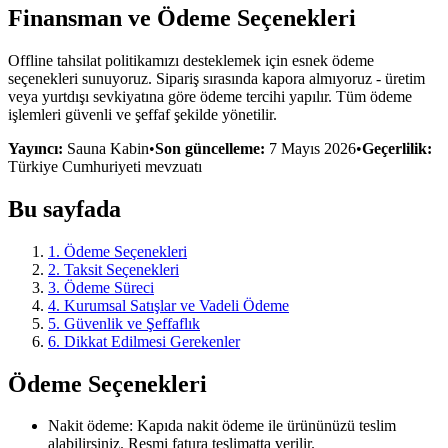
Finansman ve Ödeme Seçenekleri
Offline tahsilat politikamızı desteklemek için esnek ödeme
seçenekleri sunuyoruz. Sipariş sırasında kapora almıyoruz - üretim
veya yurtdışı sevkiyatına göre ödeme tercihi yapılır. Tüm ödeme
işlemleri güvenli ve şeffaf şekilde yönetilir.
Yayıncı:
Sauna Kabin
•
Son güncelleme:
7 Mayıs 2026
•
Geçerlilik:
Türkiye Cumhuriyeti mevzuatı
Bu sayfada
1
.
Ödeme Seçenekleri
2
.
Taksit Seçenekleri
3
.
Ödeme Süreci
4
.
Kurumsal Satışlar ve Vadeli Ödeme
5
.
Güvenlik ve Şeffaflık
6
.
Dikkat Edilmesi Gerekenler
Ödeme Seçenekleri
Nakit ödeme: Kapıda nakit ödeme ile ürününüzü teslim
alabilirsiniz. Resmi fatura teslimatta verilir.