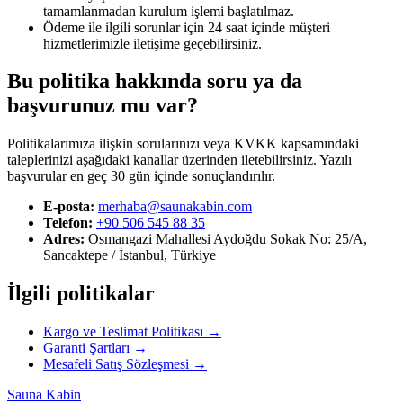
tamamlanmadan kurulum işlemi başlatılmaz.
Ödeme ile ilgili sorunlar için 24 saat içinde müşteri
hizmetlerimizle iletişime geçebilirsiniz.
Bu politika hakkında soru ya da
başvurunuz mu var?
Politikalarımıza ilişkin sorularınızı veya KVKK kapsamındaki
taleplerinizi aşağıdaki kanallar üzerinden iletebilirsiniz. Yazılı
başvurular en geç 30 gün içinde sonuçlandırılır.
E-posta:
merhaba@saunakabin.com
Telefon:
+90 506 545 88 35
Adres:
Osmangazi Mahallesi Aydoğdu Sokak No: 25/A
,
Sancaktepe / İstanbul
,
Türkiye
İlgili politikalar
Kargo ve Teslimat Politikası
→
Garanti Şartları
→
Mesafeli Satış Sözleşmesi
→
Sauna Kabin