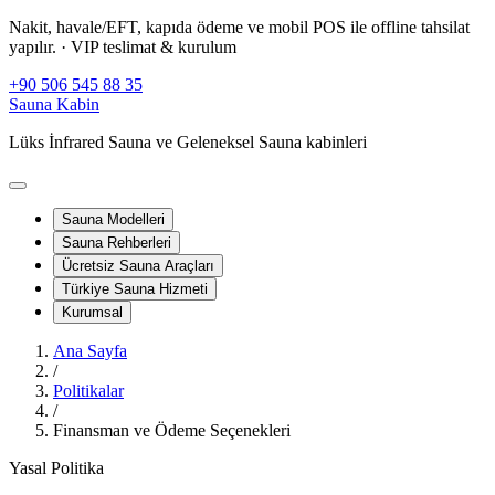
Nakit, havale/EFT, kapıda ödeme ve mobil POS ile offline tahsilat
yapılır.
· VIP teslimat & kurulum
+90 506 545 88 35
Sauna Kabin
Lüks İnfrared Sauna ve Geleneksel Sauna kabinleri
Sauna Modelleri
Sauna Rehberleri
Ücretsiz Sauna Araçları
Türkiye Sauna Hizmeti
Kurumsal
Ana Sayfa
/
Politikalar
/
Finansman ve Ödeme Seçenekleri
Yasal Politika