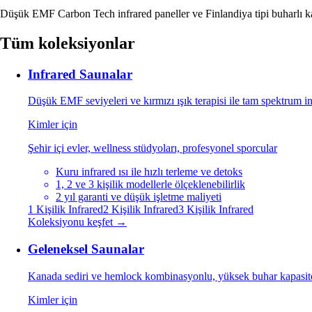
Düşük EMF Carbon Tech infrared paneller ve Finlandiya tipi buharlı kab
Tüm koleksiyonlar
Infrared Saunalar
Düşük EMF seviyeleri ve kırmızı ışık terapisi ile tam spektrum i
Kimler için
Şehir içi evler, wellness stüdyoları, profesyonel sporcular
Kuru infrared ısı ile hızlı terleme ve detoks
1, 2 ve 3 kişilik modellerle ölçeklenebilirlik
2 yıl garanti ve düşük işletme maliyeti
1 Kişilik Infrared
2 Kişilik Infrared
3 Kişilik Infrared
Koleksiyonu keşfet →
Geleneksel Saunalar
Kanada sediri ve hemlock kombinasyonlu, yüksek buhar kapasitel
Kimler için