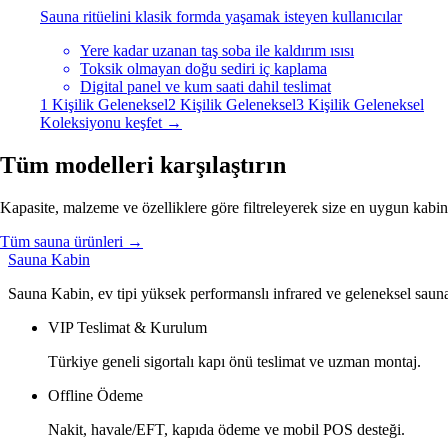
Sauna ritüelini klasik formda yaşamak isteyen kullanıcılar
Yere kadar uzanan taş soba ile kaldırım ısısı
Toksik olmayan doğu sediri iç kaplama
Digital panel ve kum saati dahil teslimat
1 Kişilik Geleneksel
2 Kişilik Geleneksel
3 Kişilik Geleneksel
Koleksiyonu keşfet →
Tüm modelleri karşılaştırın
Kapasite, malzeme ve özelliklere göre filtreleyerek size en uygun kabin
Tüm sauna ürünleri →
Sauna Kabin
Sauna Kabin, ev tipi yüksek performanslı infrared ve geleneksel sauna
VIP Teslimat & Kurulum
Türkiye geneli sigortalı kapı önü teslimat ve uzman montaj.
Offline Ödeme
Nakit, havale/EFT, kapıda ödeme ve mobil POS desteği.