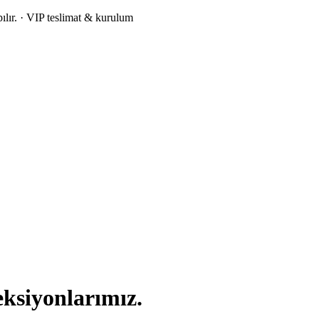
lır.
· VIP teslimat & kurulum
eksiyonlarımız.