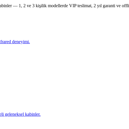
inler — 1, 2 ve 3 kişilik modellerde VIP teslimat, 2 yıl garanti ve off
nfrared deneyimi.
i geleneksel kabinler.